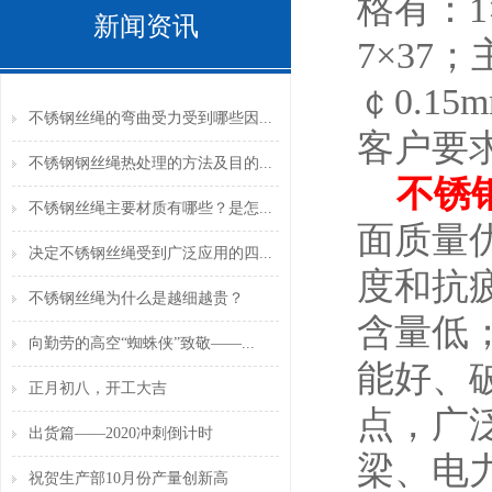
格有：1×
新闻资讯
7×37
￠0.1
不锈钢丝绳的弯曲受力受到哪些因...
客户要
不锈钢钢丝绳热处理的方法及目的...
不锈
不锈钢丝绳主要材质有哪些？是怎...
面质量优
决定不锈钢丝绳受到广泛应用的四...
度和抗
不锈钢丝绳为什么是越细越贵？
含量低
向勤劳的高空“蜘蛛侠”致敬——...
能好、
正月初八，开工大吉
点，广
出货篇——2020冲刺倒计时
梁、电
祝贺生产部10月份产量创新高