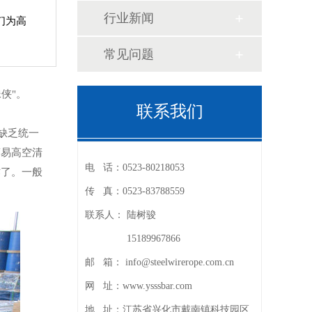
行业新闻
们为高
常见问题
侠"。
联系我们
缺乏统一
简易高空清
电 话：
0523-80218053
作了。一般
传 真：
0523-83788559
联系人：
陆树骏
15189967866
邮 箱：
info@steelwirerope.com.cn
网 址：
www.ysssbar.com
地 址：
江苏省兴化市戴南镇科技园区