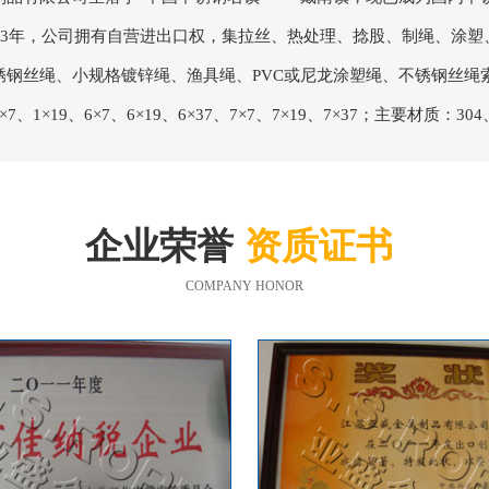
003年，公司拥有自营进出口权，集拉丝、热处理、捻股、制绳、涂
锈钢丝绳、小规格镀锌绳、渔具绳、PVC或尼龙涂塑绳、不锈钢丝绳
、1×19、6×7、6×19、6×37、7×7、7×19、7×37；主要材质：30
企业荣誉
资质证书
COMPANY HONOR