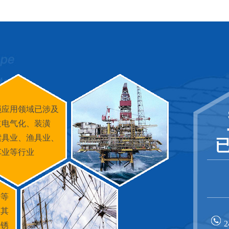
绳应用领域已涉及
道电气化、装潢
索具业、渔具业、
车业等行业
纤等
，其
不锈