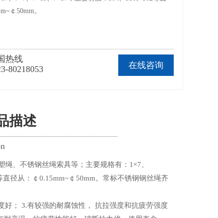
mm~￠50mm。
国热线
在线咨询
23-80218053
产品描述
on
塑绳、不锈钢丝绳索具等；主要规格有：1×7、
、302等直径从：￠0.15mm~￠50mm。常标不锈钢钢丝绳齐
光亮度好； 3.有较强的耐腐蚀性， 抗拉强度和抗疲劳强度