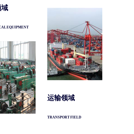
领域
AL EQUIPMENT
运输领域
TRANSPORT FIELD