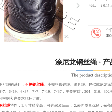
径从：￠0.15
全
05
1
/1
涂尼龙钢丝绳 · 
The product descripti
丝绳的系列：
不锈钢丝绳
、小规格镀锌绳、渔具绳、PVC或尼龙涂
、6×7、6×19、6×37、7×7、7×19、7×37；主要材质：304、316
可根据客户要求非标订做。
钢丝绳
特性：1.尺寸精度高，可达±0.01mm； 2.表面质量优良，