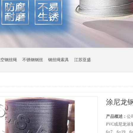
航空钢丝绳
不锈钢钢丝
钢丝绳索具
江苏亚盛
涂尼龙
产品概述：
公
PVC或尼龙涂
6×7、6×19、